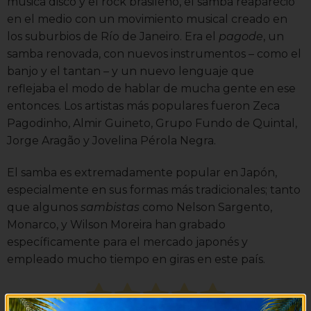
música disco y el rock brasileño, el samba reapareció
en el medio con un movimiento musical creado en
los suburbios de Río de Janeiro. Era el
pagode
, un
samba renovada, con nuevos instrumentos – como el
banjo y el tantan – y un nuevo lenguaje que
reflejaba el modo de hablar de mucha gente en ese
entonces. Los artistas más populares fueron Zeca
Pagodinho, Almir Guineto, Grupo Fundo de Quintal,
Jorge Aragão y Jovelina Pérola Negra.
El samba es extremadamente popular en Japón,
especialmente en sus formas más tradicionales; tanto
que algunos
sambistas
como Nelson Sargento,
Monarco, y Wilson Moreira han grabado
específicamente para el mercado japonés y
empleado mucho tiempo en giras en este país.