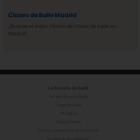
Clases de Baile Madrid
¿Buscas el mejor centro de clases de baile en
Madrid?…
La Escuela de baile
Horario de actividades
Clases de baile
Fit Dance
Yoga y Pilates
Cursos y programas de formación
Grupos de Competición