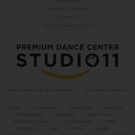
Dónde estamos
Normativa y calendario
Envíanos tu CV
Opinión de nuestros alumnos
Avda. de América (P. de las Avenidas)
|
Pl. Castilla (Chamartín)
Hip-Hop
|
Commercial
|
Urban Dance
|
Sexy Style
|
Baile Moderno
|
Funky Kids
|
Modern Jazz
|
Urban Contemporary
|
Contemporáneo
|
Ballet
|
Predanza
|
Yoga
|
Pilates
|
Zumba
|