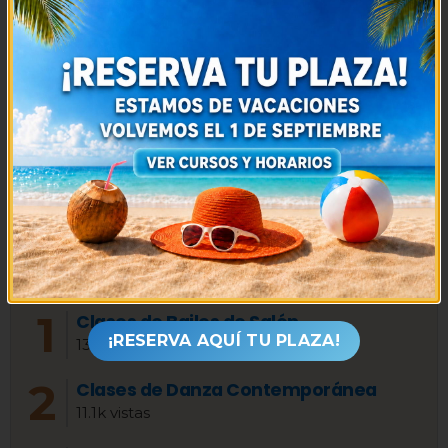
Media
5
/ 5. Votos:
1
ANTERIOR
SIGUIENTE
Pequeños Gigantes
Davi Santos – Samba y Funky Americano
Lo más visto
Clases de Bailes de Salón
¡RESERVA AQUÍ TU PLAZA!
13.3k vistas
Clases de Danza Contemporánea
11.1k vistas