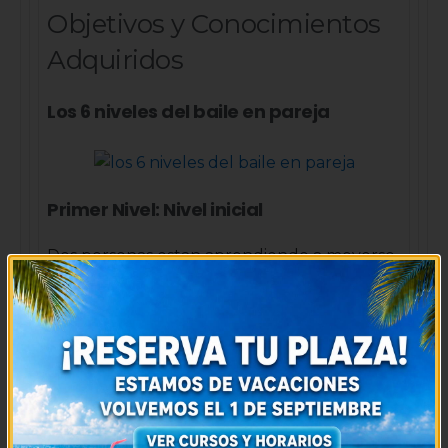
Objetivos y Conocimientos
Adquiridos
Los 6 niveles del baile en pareja
Primer Nivel: Nivel inicial
Dos personas estan aprendiendo a moverse
al unísono sin pisarse el uno al otro ni
hacerse daño. La preparación del cuerpo
para iniciar una carga de
trabajo más intensa.
Segundo Nivel: Pasos básicos y
variaciones