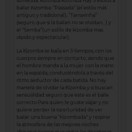
sometida. kizomba kizomba Hay 3 estilos a
bailar Kizomba: “Passada” (el estilo más
antiguo y tradicional), “Tarraxinha”
(seguro que si la bailan no se olvidan…) y
el “Semba”(un estilo de kizomba mas
rápido y espectacular).
La Kizomba se baila en 3 tiempos, con los
cuerpos siempre en contacto, siendo que
el hombre manda a la mujer con la mano
en la espalda, conduciéndola a través del
ritmo seductor de cada batida. No hay
manera de olvidar la Kizomba y si buscan
sensualidad seguro que este es el baile
correcto.Para quien le guste viajar y no
quiere perder la oportunidad de ver
bailar una buena “Kizombada” y respirar
la atmosfera de las mejores noches
africanas tienen que visitar las discotecas