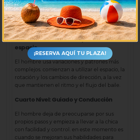
El hombre y la mujer estan bailando al
compás de la música mientras se hacen
pasos básicos y variaciones.
Tercer Nivel: Secuencia y Uso del
espacio
¡RESERVA AQUÍ TU PLAZA!
El hombre usa variaciones y patrones más
complejos. comienzan a utilizar el espacio, la
rotación y los cambios de dirección, a la vez
que mantienen el ritmo y el flujo del baile.
Cuarto Nivel: Guiado y Conducción
El hombre deja de preocuparse por sus
propios pasos y empieza a llevar a la chica
con facilidad y control. en este momento es
cuando se mejoran sus habilidades para