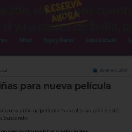
neo
Niños
Yoga y Pilates
Salsa Bachata
S
ical
20 enero, 2021
iñas para nueva película
ara una próxima película musical cuyo rodaje está
os buscando:
sonajes protagonistas y principales.