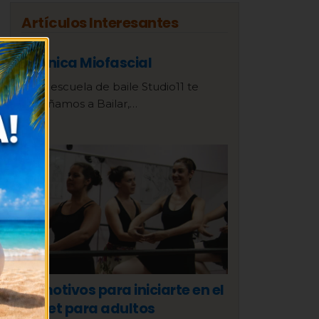
Artículos Interesantes
Técnica Miofascial
En la escuela de baile Studio11 te
enseñamos a Bailar,…
15 motivos para iniciarte en el
ballet para adultos