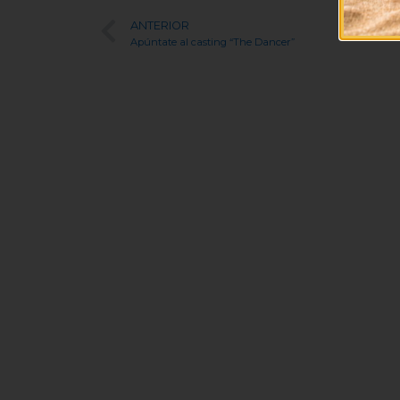
ANTERIOR
Apúntate al casting “The Dancer”