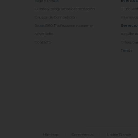
Yoga y Pilates
Eventos
Cursos y programas de formación
II Encuen
Grupos de Competición
Intensivo
Studio360 Professional Academy
Servicio
Novedades
Alquiler d
Contacto
Clases par
Tienda
Hip-Hop
|
Commercial
|
Urban Dance
|