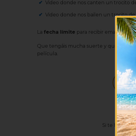
Video donde nos canten un trocito d
Video donde nos bailen un trocito de
La
fecha límite
para recibir emails es el
Que tengáis mucha suerte y quién sabe s
película.
EN
Si te ha gusta