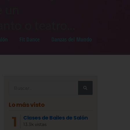
alón
Fit Dance
Danzas del Mundo
Lo más visto
Clases de Bailes de Salón
13.3k vistas