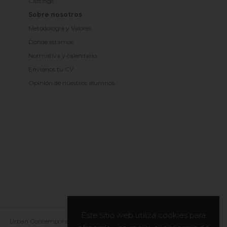
Castings
Sobre nosotros
Metodología y Valores
Dónde estamos
Normativa y calendario
Envíanos tu CV
Opinión de nuestros alumnos
Este sitio web utiliza cookies para
Urban Contemporary
|
Contemporáneo
|