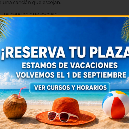
e una canción que escojan.
 una canción que escojan.
 próximo
5 de febrero de 2021
.
i puedes ser tu el próximo niño en aparecer en una
VIAR EMAIL
do la clase ¡Déjanos tu voto!