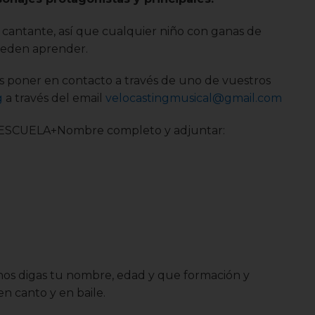
o cantante, así que cualquier niño con ganas de
ueden aprender.
is poner en contacto a través de uno de vuestros
g
a través del email
velocastingmusical@gmail.com
to ESCUELA+Nombre completo y adjuntar:
nos digas tu nombre, edad y que formación y
en canto y en baile.