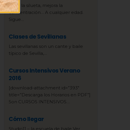
Afina la silueta, mejora la
concentración… A cualquier edad.
Sigue…
Clases de Sevillanas
Las sevillanas son un cante y baile
típico de Sevilla,…
Cursos Intensivos Verano
2016
[download-attachment id=”393″
title=”Descarga los Horarios en PDF”]
Son CURSOS INTENSIVOS…
Cómo llegar
Studio11 – la escuela de baile Ver