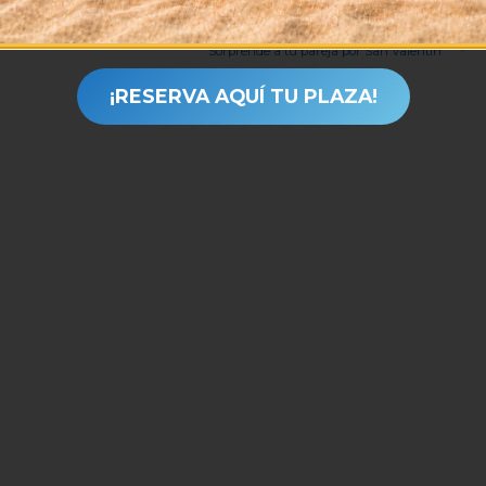
SIGUIENTE
Sorprende a tu pareja por San Valentín
¡RESERVA AQUÍ TU PLAZA!