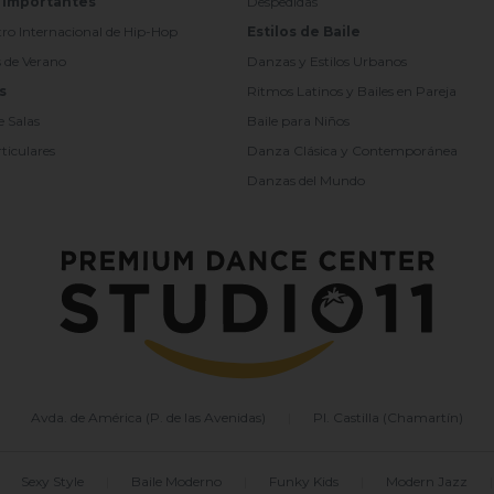
 Importantes
Despedidas
tro Internacional de Hip-Hop
Estilos de Baile
s de Verano
Danzas y Estilos Urbanos
s
Ritmos Latinos y Bailes en Pareja
e Salas
Baile para Niños
ticulares
Danza Clásica y Contemporánea
Danzas del Mundo
Avda. de América (P. de las Avenidas)
|
Pl. Castilla (Chamartín)
Sexy Style
|
Baile Moderno
|
Funky Kids
|
Modern Jazz
|