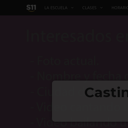
INICIO
LA ESCUELA
CLASES
HORARIO
–
LA
ESCUELA
DE
BAILE
Casti