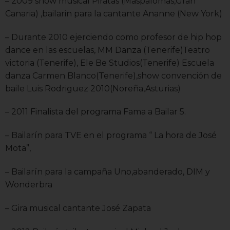
– 2009 show musical Piratas (Maspalomas,Gran
Canaria) ,bailarin para la cantante Ananne (New York)
– Durante 2010 ejerciendo como profesor de hip hop
dance en las escuelas, MM Danza (Tenerife)Teatro
victoria (Tenerife), Ele Be Studios(Tenerife) Escuela
danza Carmen Blanco(Tenerife),show convención de
baile Luis Rodriguez 2010(Noreña,Asturias)
– 2011 Finalista del programa Fama a Bailar 5.
– Bailarín para TVE en el programa “ La hora de José
Mota”,
– Bailarín para la campaña Uno,abanderado, DIM y
Wonderbra
– Gira musical cantante José Zapata