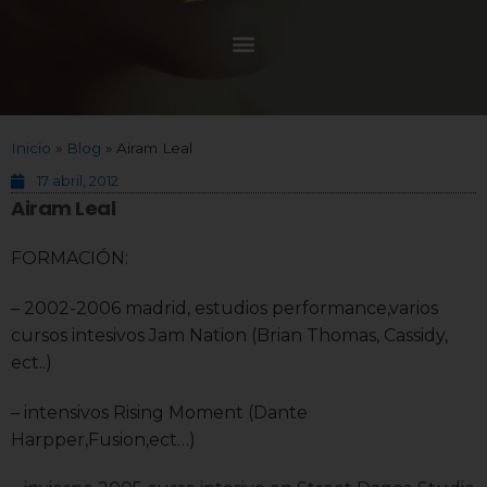
Inicio
»
Blog
»
Airam Leal
17 abril, 2012
Airam Leal
FORMACIÓN:
– 2002-2006 madrid, estudios performance,varios
cursos intesivos Jam Nation (Brian Thomas, Cassidy,
ect..)
– intensivos Rising Moment (Dante
Harpper,Fusion,ect…)