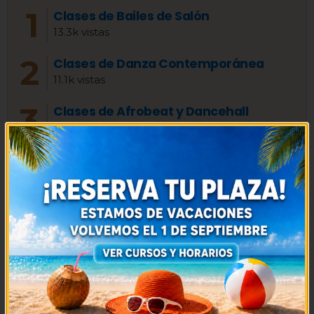
Clases de Bailes de Salón
13.3k vistas
Clases de Danza Contemporánea
11.1k vistas
Clases de Afrobeat y Dancehall
10.1k vistas
Cómo llegar
9.2k vistas
Clases de Bachata en Madrid
6.9k vistas
Especial Bodas
5.9k vistas