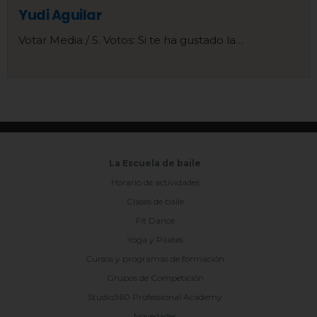
Yudi Aguilar
Votar Media / 5. Votos: Si te ha gustado la…
La Escuela de baile
Horario de actividades
Clases de baile
Fit Dance
Yoga y Pilates
Cursos y programas de formación
Grupos de Competición
Studio360 Professional Academy
Novedades