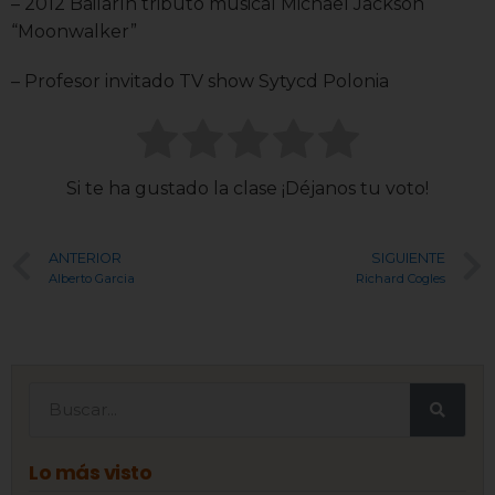
– 2012 Bailarín tributo musical Michael Jackson
“Moonwalker”
– Profesor invitado TV show Sytycd Polonia
Si te ha gustado la clase ¡Déjanos tu voto!
ANTERIOR
SIGUIENTE
Alberto Garcia
Richard Cogles
Lo más visto