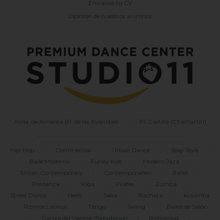
Envíanos tu CV
Opinión de nuestros alumnos
Avda. de América (P. de las Avenidas)
|
Pl. Castilla (Chamartín)
Hip-Hop
|
Commercial
|
Urban Dance
|
Sexy Style
|
Baile Moderno
|
Funky Kids
|
Modern Jazz
|
Urban Contemporary
|
Contemporáneo
|
Ballet
|
Predanza
|
Yoga
|
Pilates
|
Zumba
|
Street Dance
|
Heels
|
Salsa
|
Bachata
|
Kizomba
|
Ritmos Latinos
|
Tango
|
Swing
|
Bailes de Salón
|
Danza del Vientre (Bellydance)
|
Bollywood
|