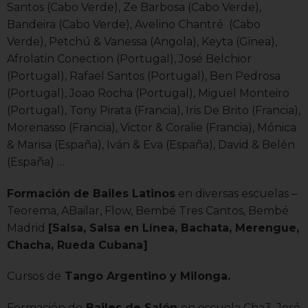
Santos (Cabo Verde), Ze Barbosa (Cabo Verde),
Bandeira (Cabo Verde), Avelino Chantré (Cabo
Verde), Petchú & Vanessa (Angola), Keyta (Ginea),
Afrolatin Conection (Portugal), José Belchior
(Portugal), Rafael Santos (Portugal), Ben Pedrosa
(Portugal), Joao Rocha (Portugal), Miguel Monteiro
(Portugal), Tony Pirata (Francia), Iris De Brito (Francia),
Morenasso (Francia), Victor & Coralie (Francia), Mónica
& Marisa (España), Iván & Eva (España), David & Belén
(España) …
Formación de Bailes Latinos
en diversas escuelas –
Teorema, ABailar, Flow, Bembé Tres Cantos, Bembé
Madrid
[Salsa, Salsa en Línea, Bachata, Merengue,
Chacha, Rueda Cubana]
Cursos de
Tango Argentino y Milonga.
Formación de
Bailes de Salón
en escuela Cha3, José