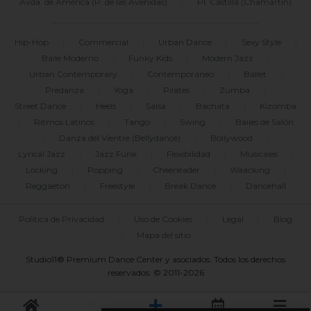
Avda. de América (P. de las Avenidas)
|
Pl. Castilla (Chamartín)
Hip-Hop
|
Commercial
|
Urban Dance
|
Sexy Style
|
Baile Moderno
|
Funky Kids
|
Modern Jazz
|
Urban Contemporary
|
Contemporáneo
|
Ballet
|
Predanza
|
Yoga
|
Pilates
|
Zumba
|
Street Dance
|
Heels
|
Salsa
|
Bachata
|
Kizomba
|
Ritmos Latinos
|
Tango
|
Swing
|
Bailes de Salón
|
Danza del Vientre (Bellydance)
|
Bollywood
|
Lyrical Jazz
|
Jazz Funk
|
Flexibilidad
|
Musicales
|
Locking
|
Popping
|
Cheerleader
|
Waacking
|
Reggaeton
|
Freestyle
|
Break Dance
|
Dancehall
Política de Privacidad
|
Uso de Cookies
|
Legal
|
Blog
|
Mapa del sitio
Studio11® Premium Dance Center y asociados. Todos los derechos
reservados. © 2011-2026