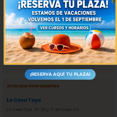
Clases de Afrobeat y Dancehall
10.1k vistas
Cómo llegar
9.2k vistas
Clases de Bachata en Madrid
6.9k vistas
Especial Bodas
5.9k vistas
¡RESERVA AQUÍ TU PLAZA!
Artículos Interesantes
La Casa Toya
La Casa Toya. 29, 30 y 31 de mayo En…