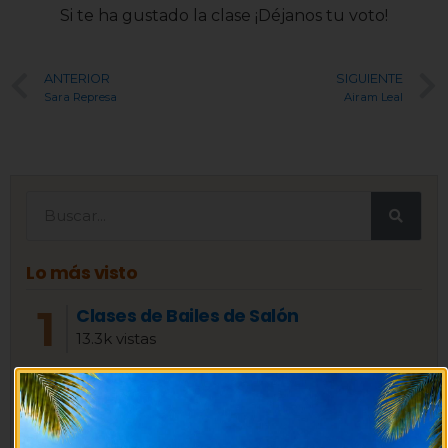
Si te ha gustado la clase ¡Déjanos tu voto!
ANTERIOR
SIGUIENTE
Sara Represa
Airam Leal
Lo más visto
Clases de Bailes de Salón
13.3k vistas
Clases de Danza Contemporánea
11.1k vistas