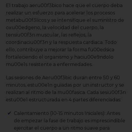
El trabajo aeru00f3bico hace que el cuerpo deba
realizar un esfuerzo para acelerar los procesos
metabu00f3licos y se intensifique el suministro de
oxu00edgeno, la velocidad del cuerpo, la
tensiu00f3n muscular, las reflejos, la
coordinaciu00f3n y la respuesta cardiaca. Todo
ello, contribuye a mejorar la forma fu00edsica
fortaleciendo el organismo y haciu00e9ndolo
mu00e1s resistente a enfermedades.
Las sesiones de Aeru00f3bic duran entre 50 y 60
minutos, estu00e1n guiadas por un instructor y se
realizan al ritmo de la mu00fasica. Cada sesiu00f3n
estu00e1 estructurada en 4 partes diferenciadas:
Calentamiento (10-15 minutos Iniciales): Antes
de empezar la fase de trabajo es imprescindible
ejercitar el cuerpo a un ritmo suave para