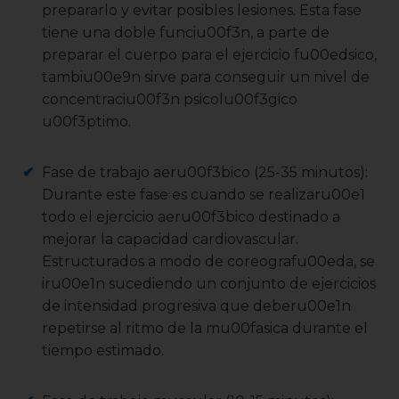
prepararlo y evitar posibles lesiones. Esta fase
tiene una doble funciu00f3n, a parte de
preparar el cuerpo para el ejercicio fu00edsico,
tambiu00e9n sirve para conseguir un nivel de
concentraciu00f3n psicolu00f3gico
u00f3ptimo.
Fase de trabajo aeru00f3bico (25-35 minutos):
Durante este fase es cuando se realizaru00e1
todo el ejercicio aeru00f3bico destinado a
mejorar la capacidad cardiovascular.
Estructurados a modo de coreografu00eda, se
iru00e1n sucediendo un conjunto de ejercicios
de intensidad progresiva que deberu00e1n
repetirse al ritmo de la mu00fasica durante el
tiempo estimado.