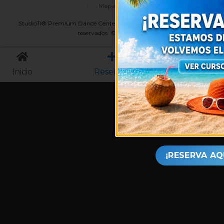
|
Mapa del sitio
Studio11® Premium Dance Center y asociados. Todos los derechos
reservados. © 2011-2026
Inicio
Cuenta
Reservas
Horarios
Menú
¡RESERVA AQ