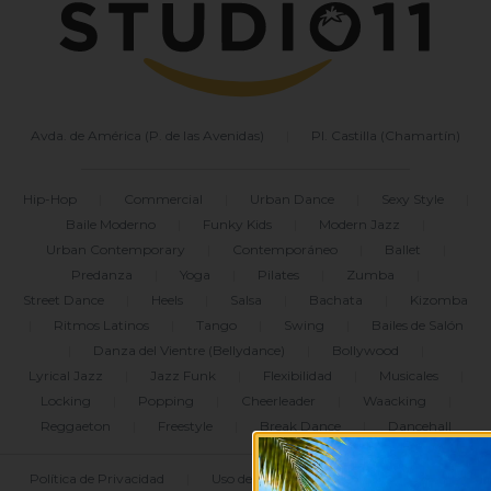
Avda. de América (P. de las Avenidas)
|
Pl. Castilla (Chamartín)
Hip-Hop
|
Commercial
|
Urban Dance
|
Sexy Style
|
Baile Moderno
|
Funky Kids
|
Modern Jazz
|
Urban Contemporary
|
Contemporáneo
|
Ballet
|
Predanza
|
Yoga
|
Pilates
|
Zumba
|
Street Dance
|
Heels
|
Salsa
|
Bachata
|
Kizomba
|
Ritmos Latinos
|
Tango
|
Swing
|
Bailes de Salón
|
Danza del Vientre (Bellydance)
|
Bollywood
|
Lyrical Jazz
|
Jazz Funk
|
Flexibilidad
|
Musicales
|
Locking
|
Popping
|
Cheerleader
|
Waacking
|
Reggaeton
|
Freestyle
|
Break Dance
|
Dancehall
Política de Privacidad
|
Uso de Cookies
|
Legal
|
Blog