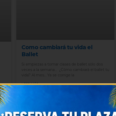
Como cambiará tu vida el
Ballet
Si empiezas a tomar clases de ballet sólo dos
veces a la semana… ¿Cómo cambiará el ballet tu
vida? Al mes… Ya se corrige la
LEER MÁS >>
13 agosto, 2019
No hay comentarios