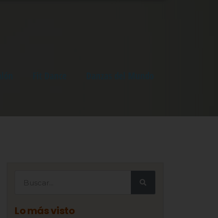
alón
Fit Dance
Danzas del Mundo
Lo más visto