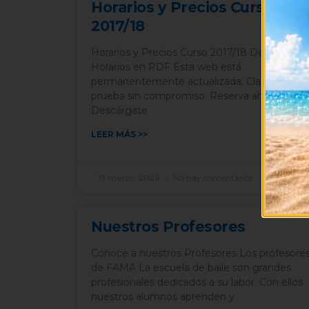
Horarios y Precios Curso
2017/18
Horarios y Precios Curso 2017/18 Descarga lo
Horarios en PDF Esta web está
permanentemente actualizada. Clases de
prueba sin compromiso. Reserva ahora tu pla
Descárgate
LEER MÁS >>
17 marzo, 2026
No hay comentarios
Nuestros Profesores
Conoce a nuestros Profesores Los profesore
de FAMA La escuela de baile son grandes
profesionales dedicados a su labor. Con ellos
nuestros alumnos aprenden y