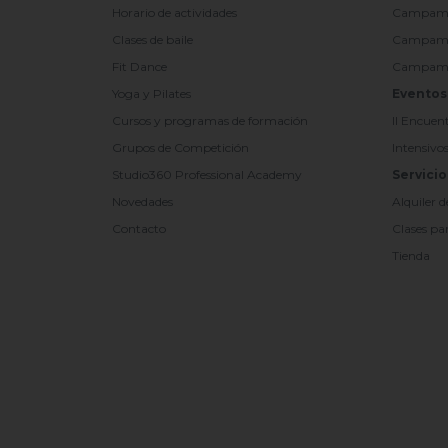
Horario de actividades
Campamen
Clases de baile
Campamen
Fit Dance
Campament
Yoga y Pilates
Eventos
Cursos y programas de formación
II Encuen
Grupos de Competición
Intensivo
Studio360 Professional Academy
Servicio
Novedades
Alquiler d
Contacto
Clases par
Tienda