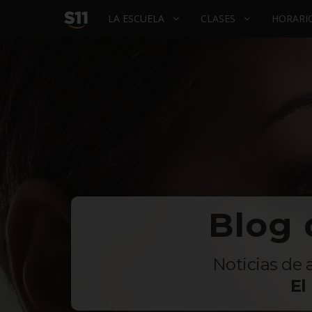
INICIO
LA ESCUELA
CLASES
HORARIO
–
LA
ESCUELA
DE
BAILE
Blog 
Noticias de 
El