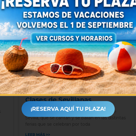
Studio11, la Escuela de Baile
que siempre has soñado
s
FAMA, posiblemente la escuela de baile más
famosa del Mundo… ► Por la calidad de
nuestros profesores, ► Porque cuidamos del
za.
mejor ambiente, ► Porque
LEER MÁS >>
17 marzo, 2026
No hay comentarios
Clases de Sevillanas
¡RESERVA AQUÍ TU PLAZA!
s
Las sevillanas son un cante y baile típico de
Sevilla, que se cantan y se bailan en las distintas
ferias que se celebran por toda
LEER MÁS >>