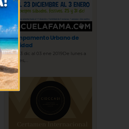
Campamento Urbano de
Navidad
Del 23 dic al 03 ene 2019De lunes a
viernes,…