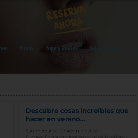
neo
Niños
Yoga y Pilates
Salsa Bachata
S
Descubre cosas increíbles que
hacer en verano…
Summerdance Benidorm Festival
El mejor Encuentro Internacional de Hip-Hop y