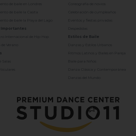
to de baile en Londres
Coreografía de novios
to de baile la Casita
Celebración de cumpleaños
o de baile la Playa del Lago
Eventos y fiestas privadas
 Importantes
Despedidas
tro Internacional de Hip-Hop
Estilos de Baile
s de Verano
Danzas y Estilos Urbanos
s
Ritmos Latinos y Bailes en Pareja
e Salas
Baile para Niños
ticulares
Danza Clásica y Contemporánea
Danzas del Mundo