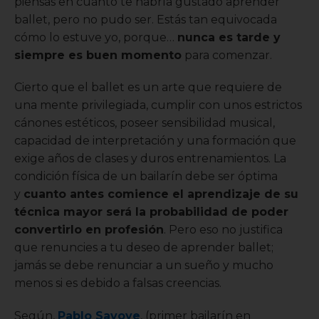
piensas en cuánto te habría gustado aprender
ballet, pero no pudo ser. Estás tan equivocada
cómo lo estuve yo, porque…
nunca es tarde y
siempre es buen momento
para comenzar.
Cierto que el ballet es un arte que requiere de
una mente privilegiada, cumplir con unos estrictos
cánones estéticos, poseer sensibilidad musical,
capacidad de interpretación y una formación que
exige años de clases y duros entrenamientos. La
condición física de un bailarín debe ser óptima
y
cuanto antes comience el aprendizaje de su
técnica mayor será la probabilidad de poder
convertirlo en profesión
. Pero eso no justifica
que renuncies a tu deseo de aprender ballet;
jamás se debe renunciar a un sueño y mucho
menos si es debido a falsas creencias.
Según,
Pablo Savoye
, (primer bailarín en