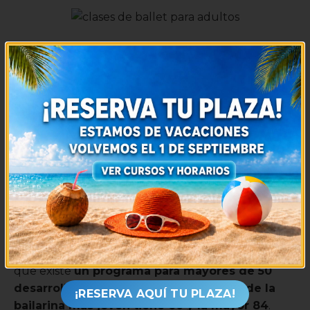
Sólo tienes que observar la figura de una bailarina
para comprobar que el Ballet, como ninguna otra
disciplina, es capaz de otorgar múltiples beneficios
al cuerpo y a la mente al tiempo que confiere a la
mujer en sí misma una elegancia absoluta.
Porque
modela, estiliza, dota de feminidad y de cierta
cualidad escénica que incluso
los expertos en
moda y publicidad valoran.
Véase el caso de las bailarinas
Tamara Rojo
, y
Keenan Kampa, como modelos protagonistas de
spots publicitarios. Y si todavía sigues pensando
que para ti es demasiado tarde, te animará saber
que existe
u
n programa para mayores de 50
desarrollado por el Scottish Ballet dónde la
¡RESERVA AQUÍ TU PLAZA!
bailarina más joven tiene 60 y la mayor 84
.