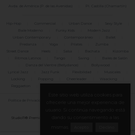
Avda. de América (P. de las Avenidas)
|
Pl. Castilla (Chamartín)
Hip-Hop
|
Commercial
|
Urban Dance
|
Sexy Style
|
Baile Moderno
|
Funky Kids
|
Modern Jazz
|
Urban Contemporary
|
Contemporáneo
|
Ballet
|
Predanza
|
Yoga
|
Pilates
|
Zumba
|
Street Dance
|
Heels
|
Salsa
|
Bachata
|
Kizomba
|
Ritmos Latinos
|
Tango
|
Swing
|
Bailes de Salón
|
Danza del Vientre (Bellydance)
|
Bollywood
|
Lyrical Jazz
|
Jazz Funk
|
Flexibilidad
|
Musicales
|
Locking
|
Popping
|
Cheerleader
|
Waacking
|
Reggaeton
|
Freestyle
|
Break Dance
|
Dancehall
Este sitio web utiliza cookies para
Política de Privacidad
|
Uso de Cookies
|
Legal
|
Blog
ofrecerle una mejor experiencia de
|
Mapa del sitio
usuario. Si continúa navegando está
dando su consentimiento a las
Studio11® Premium Dance Center y asociados. Todos los derechos
reservados. © 2011-2026
mismas.
Acepto
Declino