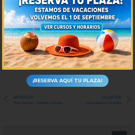
Referencias constantes a las Work songs y al Gospel
Utilización relativamente frecuente de ritmos
ternarios, como el vals
Esta tendencia a la revalorización de los valores
tradicionales de su patrimonio cultural, no es nueva
entre los músicos negros.
Media
5
/ 5. Votos:
1
¡RESERVA AQUÍ TU PLAZA!
ANTERIOR
SIGUIENTE
Davi Santos – Samba y Funky Americano
Afrocubano y Rumba