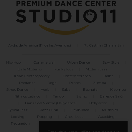
Avda. de América (P. de las Avenidas)
|
Pl. Castilla (Chamartín)
Hip-Hop
|
Commercial
|
Urban Dance
|
Sexy Style
|
Baile Moderno
|
Funky Kids
|
Modern Jazz
|
Urban Contemporary
|
Contemporáneo
|
Ballet
|
Predanza
|
Yoga
|
Pilates
|
Zumba
|
Street Dance
|
Heels
|
Salsa
|
Bachata
|
Kizomba
|
Ritmos Latinos
|
Tango
|
Swing
|
Bailes de Salón
|
Danza del Vientre (Bellydance)
|
Bollywood
|
Lyrical Jazz
|
Jazz Funk
|
Flexibilidad
|
Musicales
|
Locking
|
Popping
|
Cheerleader
|
Waacking
|
Reggaeton
|
Freestyle
|
Break Dance
|
Dancehall