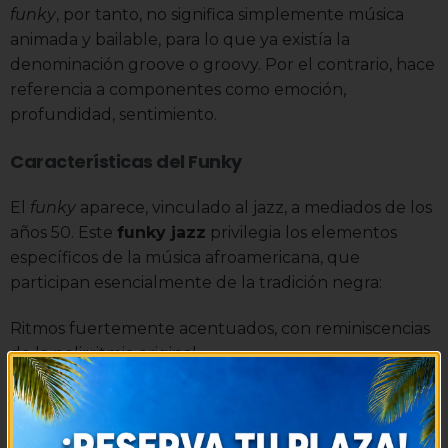
funky
, por tanto, no significa simplemente música
animada y bailable, para lo que ya existía la
denominación groove o groovy. Por el contrario, hace
referencia a componentes como emoción,
profundidad, sentimiento.
Características del Funky
El
funky
aparece, vinculado al jazz, a mediados de los
años 50. Este
funky jazz
privilegia los elementos
específicos de la música afroamericana, que
participan esencialmente de la tradición negra:
Ritmos fuertemente acentuados, con reminiscencias
de la polirritmia original
Expresividad afectiva, especialmente intensificada
Empleo abundante de las blue notes y de las
estructuras armónicas del Blues