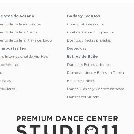
entos de Verano
Bodas y Eventos
to de baile en Londres
Coreografía de novios
to de baile la Casita
Celebración de cumpleaños
o de baile la Playa del Lago
Eventos y fiestas privadas
 Importantes
Despedidas
tro Internacional de Hip-Hop
Estilos de Baile
s de Verano
Danzas y Estilos Urbanos
s
Ritmos Latinos y Bailes en Pareja
e Salas
Baile para Niños
ticulares
Danza Clásica y Contemporánea
Danzas del Mundo