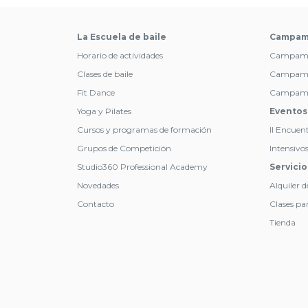
La Escuela de baile
Campam
Horario de actividades
Campamen
Clases de baile
Campamen
Fit Dance
Campament
Yoga y Pilates
Eventos
Cursos y programas de formación
II Encuen
Grupos de Competición
Intensivo
Studio360 Professional Academy
Servicio
Novedades
Alquiler d
Contacto
Clases par
Tienda