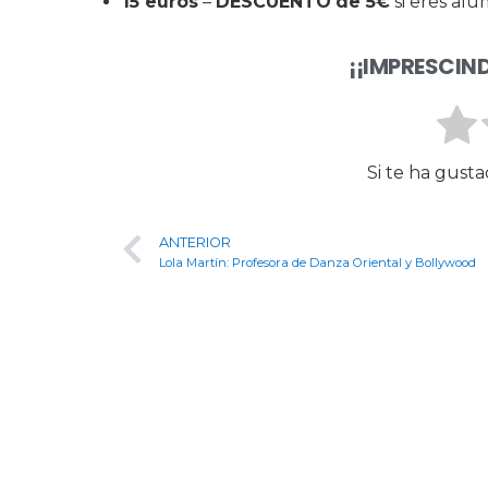
15 euros
–
DESCUENTO
de 5€
si eres alu
¡¡IMPRESCIND
Si te ha gusta
ANTERIOR
Lola Martín: Profesora de Danza Oriental y Bollywood