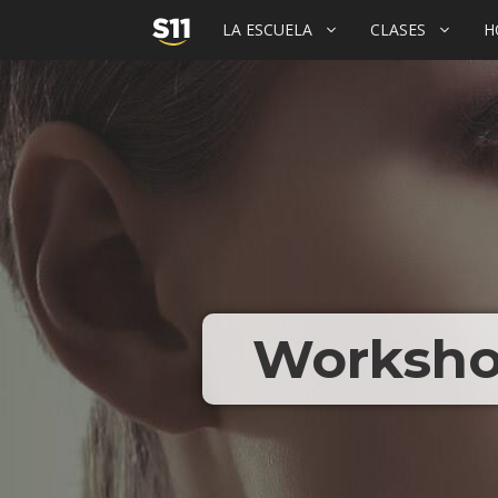
INICIO
LA ESCUELA
CLASES
H
–
LA
ESCUELA
DE
BAILE
Worksho