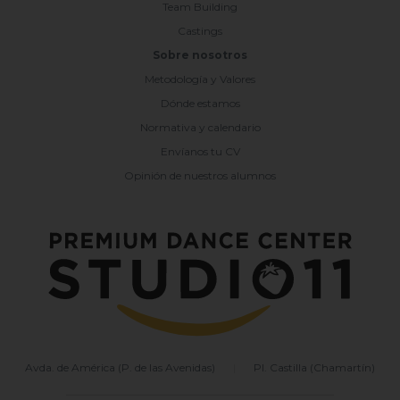
Team Building
Castings
Sobre nosotros
Metodología y Valores
Dónde estamos
Normativa y calendario
Envíanos tu CV
Opinión de nuestros alumnos
Avda. de América (P. de las Avenidas)
|
Pl. Castilla (Chamartín)