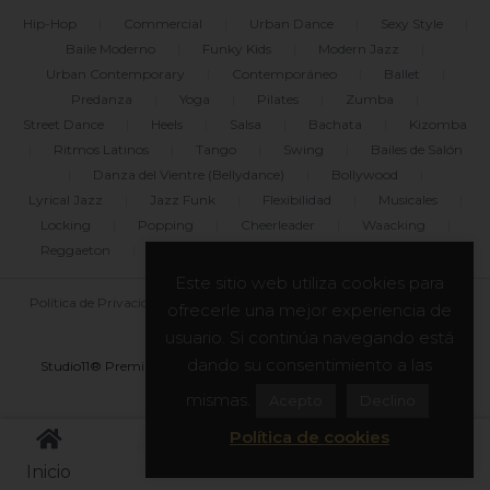
Hip-Hop
|
Commercial
|
Urban Dance
|
Sexy Style
|
Baile Moderno
|
Funky Kids
|
Modern Jazz
|
Urban Contemporary
|
Contemporáneo
|
Ballet
|
Predanza
|
Yoga
|
Pilates
|
Zumba
|
Street Dance
|
Heels
|
Salsa
|
Bachata
|
Kizomba
|
Ritmos Latinos
|
Tango
|
Swing
|
Bailes de Salón
|
Danza del Vientre (Bellydance)
|
Bollywood
|
Lyrical Jazz
|
Jazz Funk
|
Flexibilidad
|
Musicales
|
Locking
|
Popping
|
Cheerleader
|
Waacking
|
Reggaeton
|
Freestyle
|
Break Dance
|
Dancehall
Este sitio web utiliza cookies para
Política de Privacidad
|
Uso de Cookies
|
Legal
|
Blog
ofrecerle una mejor experiencia de
|
Mapa del sitio
usuario. Si continúa navegando está
dando su consentimiento a las
Studio11® Premium Dance Center y asociados. Todos los derechos
reservados. © 2011-2026
mismas.
Acepto
Declino
Política de cookies
Inicio
Cuenta
Reservas
Horarios
Menú