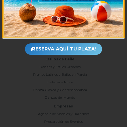
Clases particulares
Tienda
Bodas y Eventos
Coreografía de novios
Celebración de cumpleaños
Eventos y fiestas privadas
¡RESERVA AQUÍ TU PLAZA!
Despedidas
Estilos de Baile
Danzas y Estilos Urbanos
Ritmos Latinos y Bailes en Pareja
Baile para Niños
Danza Clásica y Contemporánea
Danzas del Mundo
Empresas
Agencia de Modelos y Bailarines
Preparación de Eventos