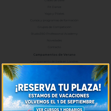
Clases de baile
Fit Dance
Yoga y Pilates
Cursos y programas de formación
Grupos de Competición
Studio360 Professional Academy
Novedades
Contacto
Campamentos de Verano
Campamento de baile en Londres
Campamento de baile la Casita
Campamento de baile la Playa del Lago
Eventos Importantes
II Encuentro Internacional de Hip-Hop
Intensivos de Verano
Servicios
Alquiler de Salas