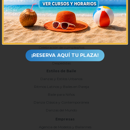
Alquiler de Salas
Clases particulares
Tienda
Bodas y Eventos
Coreografía de novios
Celebración de cumpleaños
¡RESERVA AQUÍ TU PLAZA!
Eventos y fiestas privadas
Despedidas
Estilos de Baile
Danzas y Estilos Urbanos
Ritmos Latinos y Bailes en Pareja
Baile para Niños
Danza Clásica y Contemporánea
Danzas del Mundo
Empresas
Agencia de Modelos y Bailarines