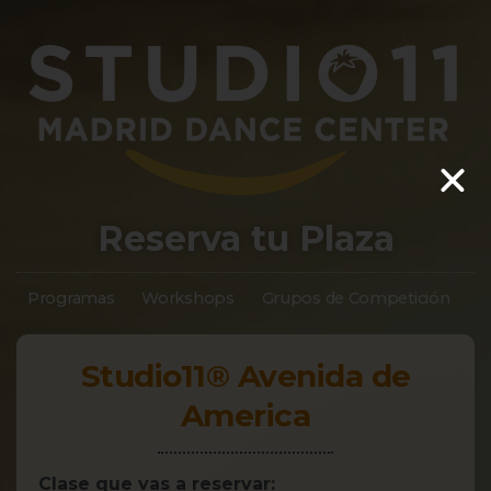
Reserva tu Plaza
Programas
Workshops
Grupos de Competición
S
Studio11® Avenida de
America
Clase que vas a reservar: