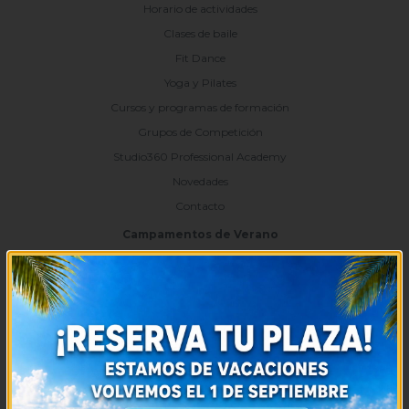
Horario de actividades
Clases de baile
Fit Dance
Yoga y Pilates
Cursos y programas de formación
Grupos de Competición
Studio360 Professional Academy
Novedades
Contacto
Campamentos de Verano
Campamento de baile en Londres
Campamento de baile la Casita
Campamento de baile la Playa del Lago
Eventos Importantes
II Encuentro Internacional de Hip-Hop
Intensivos de Verano
Servicios