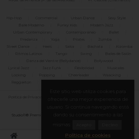
Hip-Hop
|
Commercial
|
Urban Dance
|
Sexy Style
|
Baile Moderno
|
Funky Kids
|
Modern Jazz
|
Urban Contemporary
|
Contemporáneo
|
Ballet
|
Predanza
|
Yoga
|
Pilates
|
Zumba
|
Street Dance
|
Heels
|
Salsa
|
Bachata
|
Kizomba
|
Ritmos Latinos
|
Tango
|
Swing
|
Bailes de Salón
|
Danza del Vientre (Bellydance)
|
Bollywood
|
Lyrical Jazz
|
Jazz Funk
|
Flexibilidad
|
Musicales
|
Locking
|
Popping
|
Cheerleader
|
Waacking
|
Reggaeton
|
Freestyle
|
Break Dance
|
Dancehall
Este sitio web utiliza cookies para
Política de Privacidad
|
Uso de Cookies
|
Legal
|
Blog
ofrecerle una mejor experiencia de
|
Mapa del sitio
usuario. Si continúa navegando está
dando su consentimiento a las
Studio11® Premium Dance Center y asociados. Todos los derechos
reservados. © 2011-2026
mismas.
Acepto
Declino
Política de cookies