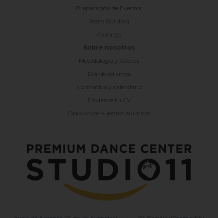
Preparación de Eventos
Team Building
Castings
Sobre nosotros
Metodología y Valores
Dónde estamos
Normativa y calendario
Envíanos tu CV
Opinión de nuestros alumnos
Avda. de América (P. de las Avenidas)
|
Pl. Castilla (Chamartín)