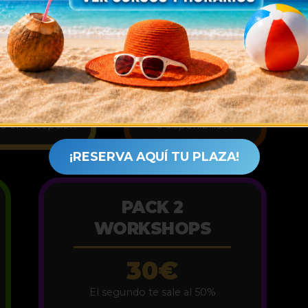
LUMNOS
VENTA
TUDIO11
EN PUERTA
15€
25€
egunta por el
En efectivo y sujeto
go en recepción
a disponibilidad
¡RESERVA AQUÍ TU PLAZA!
PACK 2
WORKSHOPS
30€
El segundo te sale al 50%