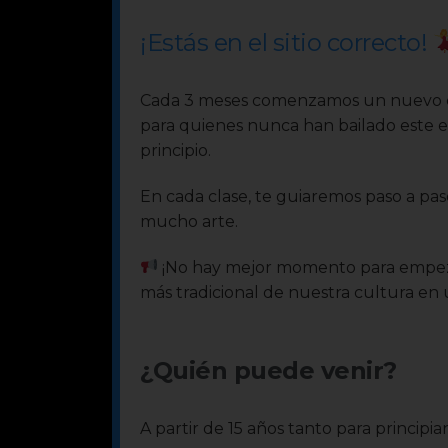
¡Estás en el sitio correcto!
Cada 3 meses comenzamos un nuevo cur
para quienes nunca han bailado este es
principio.
En cada clase, te guiaremos paso a pa
mucho arte.
¡No hay mejor momento para empezar!
más tradicional de nuestra cultura en
¿Quién puede venir?
A partir de 15 años tanto para principi