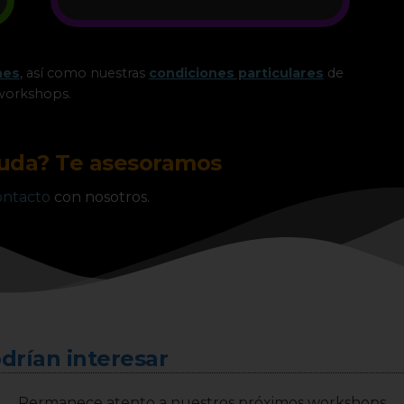
nes
, así como nuestras
condiciones particulares
de
workshops.
yuda? Te asesoramos
ontacto
con nosotros.
drían interesar
Permanece atento a nuestros próximos workshops