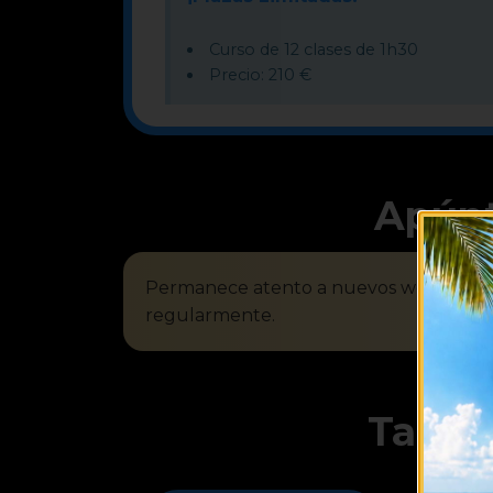
Curso de 12 clases de 1h30
Precio: 210 €
Apúnta
Permanece atento a nuevos workshops
regularmente.
Tarifa