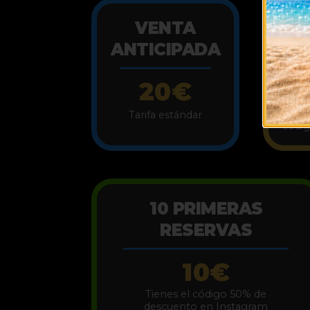
VENTA
A
ANTICIPADA
S
20€
Pr
Tarifa estándar
códi
10 PRIMERAS
RESERVAS
10€
Tienes el código 50% de
descuento en Instagram