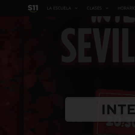
INICIO
LA ESCUELA
CLASES
HORARIO
–
LA
ESCUELA
DE
BAILE
INT