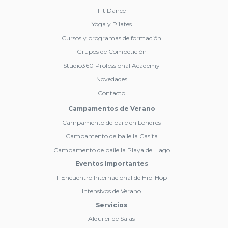
Fit Dance
descuenta de tu primera mensualidad si decides
Anterior
Siguiente
apuntarte. Ver
política de cancelación
Yoga y Pilates
Cursos y programas de formación
Grupos de Competición
He leído y acepto la
política de privacidad
y los
Studio360 Professional Academy
términos y condiciones generales
de la
Novedades
escuela.
Contacto
Campamentos de Verano
Anterior
Campamento de baile en Londres
Campamento de baile la Casita
Campamento de baile la Playa del Lago
Eventos Importantes
II Encuentro Internacional de Hip-Hop
Intensivos de Verano
Servicios
Alquiler de Salas