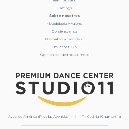
Team Building
Castings
Sobre nosotros
Metodología y Valores
Dónde estamos
Normativa y calendario
Envíanos tu CV
Opinión de nuestros alumnos
Avda. de América (P. de las Avenidas)
|
Pl. Castilla (Chamartín)