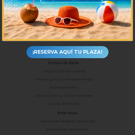
Clases particulares
Tienda
Bodas y Eventos
Coreografía de novios
Celebración de cumpleaños
Eventos y fiestas privadas
¡RESERVA AQUÍ TU PLAZA!
Despedidas
Estilos de Baile
Danzas y Estilos Urbanos
Ritmos Latinos y Bailes en Pareja
Baile para Niños
Danza Clásica y Contemporánea
Danzas del Mundo
Empresas
Agencia de Modelos y Bailarines
Preparación de Eventos