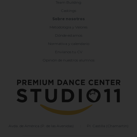
Team Building
Castings
Sobre nosotros
Metodología y Valores
Dónde estamos
Normativa y calendario
Envíanos tu CV
Opinión de nuestros alumnos
Avda. de América (P. de las Avenidas)
|
Pl. Castilla (Chamartín)