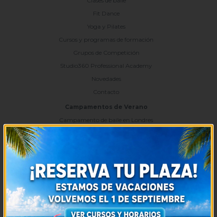
Clases de baile
Fit Dance
Yoga y Pilates
Cursos y programas de formación
Grupos de Competición
Studio360 Professional Academy
Novedades
Contacto
Campamentos de Verano
Campamento de baile en Londres
Campamento de baile la Casita
Campamento de baile la Playa del Lago
Eventos Importantes
II Encuentro Internacional de Hip-Hop
Intensivos de Verano
Servicios
Alquiler de Salas