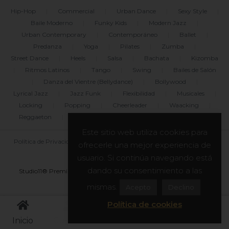
Hip-Hop
|
Commercial
|
Urban Dance
|
Sexy Style
|
Baile Moderno
|
Funky Kids
|
Modern Jazz
|
Urban Contemporary
|
Contemporáneo
|
Ballet
|
Predanza
|
Yoga
|
Pilates
|
Zumba
|
Street Dance
|
Heels
|
Salsa
|
Bachata
|
Kizomba
|
Ritmos Latinos
|
Tango
|
Swing
|
Bailes de Salón
|
Danza del Vientre (Bellydance)
|
Bollywood
|
Lyrical Jazz
|
Jazz Funk
|
Flexibilidad
|
Musicales
|
Locking
|
Popping
|
Cheerleader
|
Waacking
|
Reggaeton
|
Freestyle
|
Break Dance
|
Dancehall
Este sitio web utiliza cookies para
Política de Privacidad
|
Uso de Cookies
|
Legal
|
Blog
ofrecerle una mejor experiencia de
|
Mapa del sitio
usuario. Si continúa navegando está
dando su consentimiento a las
Studio11® Premium Dance Center y asociados. Todos los derechos
reservados. © 2011-2026
mismas.
Acepto
Declino
Política de cookies
Inicio
Cuenta
Reservas
Horarios
Menú