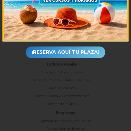
Clases particulares
Tienda
Bodas y Eventos
Coreografía de novios
Celebración de cumpleaños
Eventos y fiestas privadas
¡RESERVA AQUÍ TU PLAZA!
Despedidas
Estilos de Baile
Danzas y Estilos Urbanos
Ritmos Latinos y Bailes en Pareja
Baile para Niños
Danza Clásica y Contemporánea
Danzas del Mundo
Empresas
Agencia de Modelos y Bailarines
Preparación de Eventos