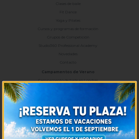
Clases de baile
Fit Dance
Yoga y Pilates
Cursos y programas de formación
Grupos de Competición
Studio360 Professional Academy
Novedades
Contacto
Campamentos de Verano
Campamento de baile en Londres
Campamento de baile la Casita
Campamento de baile la Playa del Lago
Eventos Importantes
II Encuentro Internacional de Hip-Hop
Intensivos de Verano
Servicios
Alquiler de Salas