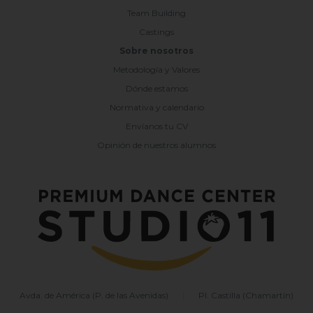
Team Building
Castings
Sobre nosotros
Metodología y Valores
Dónde estamos
Normativa y calendario
Envíanos tu CV
Opinión de nuestros alumnos
Avda. de América (P. de las Avenidas)
|
Pl. Castilla (Chamartín)