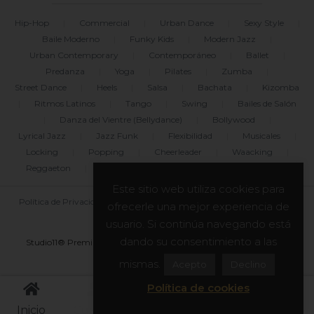
Hip-Hop
|
Commercial
|
Urban Dance
|
Sexy Style
|
Baile Moderno
|
Funky Kids
|
Modern Jazz
|
Urban Contemporary
|
Contemporáneo
|
Ballet
|
Predanza
|
Yoga
|
Pilates
|
Zumba
|
Street Dance
|
Heels
|
Salsa
|
Bachata
|
Kizomba
|
Ritmos Latinos
|
Tango
|
Swing
|
Bailes de Salón
|
Danza del Vientre (Bellydance)
|
Bollywood
|
Lyrical Jazz
|
Jazz Funk
|
Flexibilidad
|
Musicales
|
Locking
|
Popping
|
Cheerleader
|
Waacking
|
Reggaeton
|
Freestyle
|
Break Dance
|
Dancehall
Este sitio web utiliza cookies para
Política de Privacidad
|
Uso de Cookies
|
Legal
|
Blog
ofrecerle una mejor experiencia de
|
Mapa del sitio
usuario. Si continúa navegando está
dando su consentimiento a las
Studio11® Premium Dance Center y asociados. Todos los derechos
reservados. © 2011-2026
mismas.
Acepto
Declino
Política de cookies
Inicio
Cuenta
Reservas
Horarios
Menú