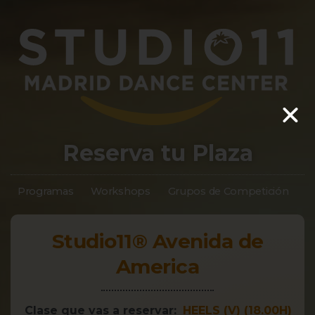
Reserva tu Plaza
Programas
Workshops
Grupos de Competición
S
Studio11® Avenida de
America
Clase que vas a reservar:
HEELS (V) (18.00H)